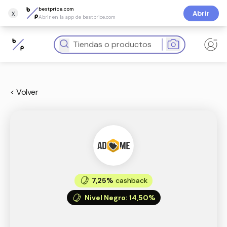
bestprice.com
x
Abrir
Abrir en la app de bestprice.com
< Volver
7,25%
cashback
Nivel Negro
:
14,50%