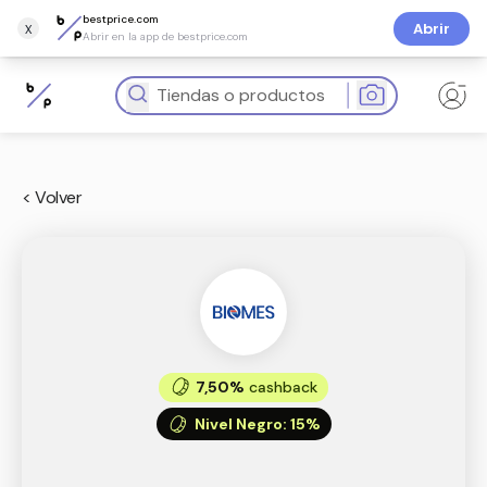
bestprice.com
x
Abrir
Abrir en la app de bestprice.com
< Volver
7,50%
cashback
Nivel Negro
:
15%