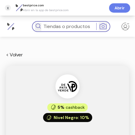
bestprice.com
x
Abrir
Abrir en la app de bestprice.com
< Volver
5%
cashback
Nivel Negro
:
10%