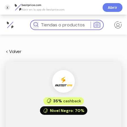
bestprice.com
x
Abrir
Abrir en la app de bestprice.com
< Volver
35%
cashback
Nivel Negro
:
70%