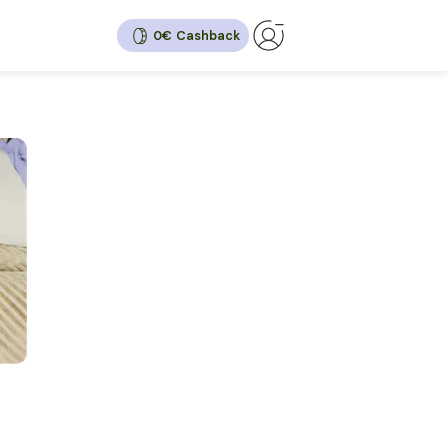
0€
500
0