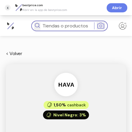
bestprice.com
x
Abrir
Abrir en la app de bestprice.com
< Volver
1,50%
cashback
Nivel Negro
:
3%