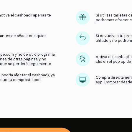
¿Cómo funciona el
cashbac
Obtén dinero de vuelta en tus compras con nuest
¿Qué hacemos?
Recibimos una comisión por parte 
usuarios compran en sus tiendas. Luego, compartimos 
de la tienda y activa el cashback apenas te
popup.
ar el cashback antes de añadir cualquier
ito de compras.