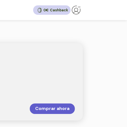
0€
ack
8%