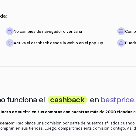
 solo recuerda:
tienda
No cambies de navegador o ventan
to esté vacío
Activa el cashback desde la web o 