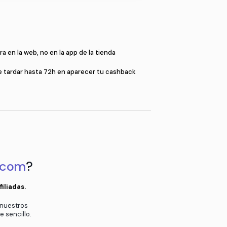
Compr
a
Compra en la web, no en la app de l
en el pop-up
Puede tardar hasta 72h en aparec