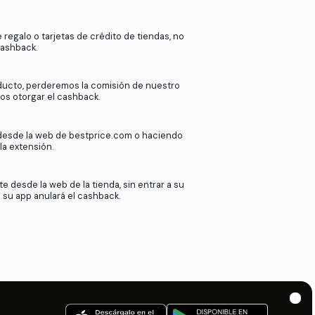
k
en
bestprice.com
?
ras más de 2000 tiendas afiliadas.
de nuestros afiliados cuando nuestros
esta comisión contigo. Así de sencillo.
Si utilizas tarjetas de regalo o tarjetas de crédito
podremos ofrecer cashback.
Si devuelves tu producto, perderemos la comisió
afiliado y no podremos otorgar el cashback.