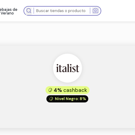
Rebajas de
as tiendas
Verano
4%
cashb
Nivel Negro
: