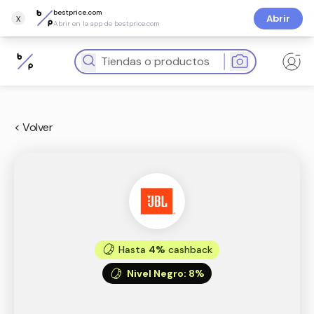
bestprice.com
x
Abrir
Abrir en la app de bestprice.com
< Volver
Hasta
4%
cashback
Nivel Negro
:
8%