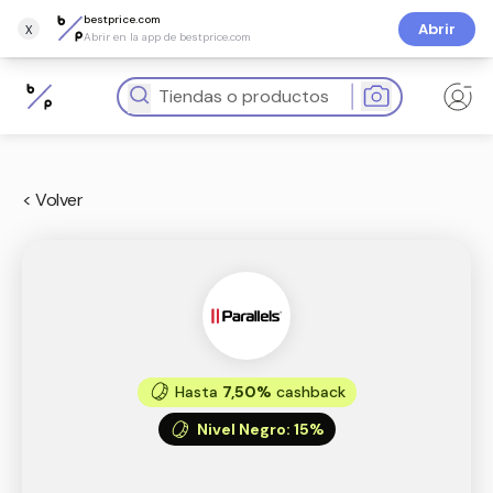
bestprice.com
x
Abrir
Abrir en la app de bestprice.com
< Volver
Hasta
7,50%
cashback
Nivel Negro
:
15%