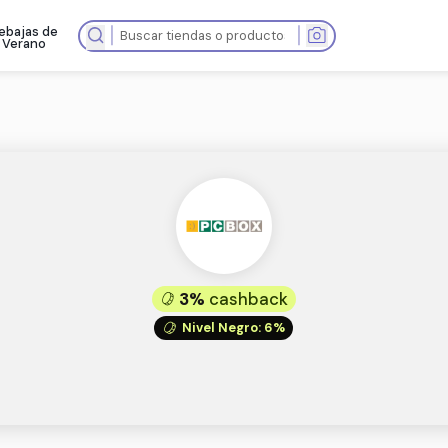
Rebajas de
as tiendas
Verano
3%
cashba
Nivel Negro
: