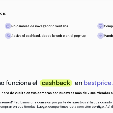
 solo recuerda:
tienda
No cambies de navegador o ventan
to esté vacío
Activa el cashback desde la web o 