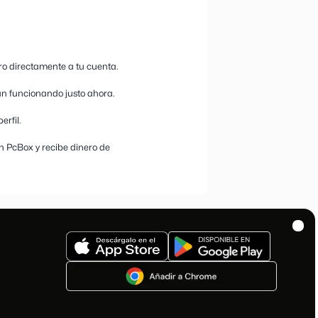
, ordenadores y componentes gaming!
ectrónica. En su amplio catálogo destacan los ordenadores
s, periféricos gaming de alta respuesta, consolas de
ica para el hogar inteligente.
ta por tu compra? ¡Estás en el sitio adecuado! En
ocionales y la posibilidad de conseguir cashback en cada