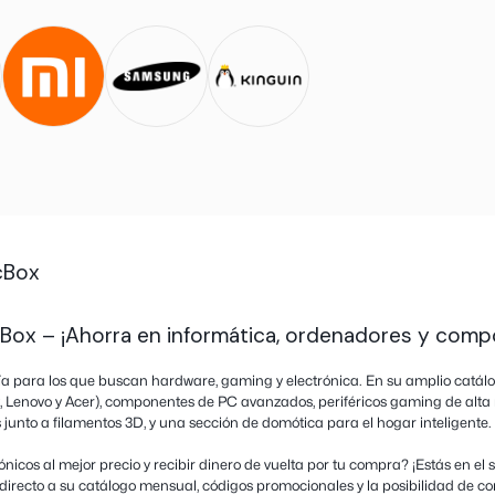
hback de bestprice.com y no de otro programa
 utilices cupones de otras páginas y no
 o ventana ya que se perderá seguimiento.
er porque esto podría afectar el cashback, ya
uede identificar que tu compraste con
ustar…