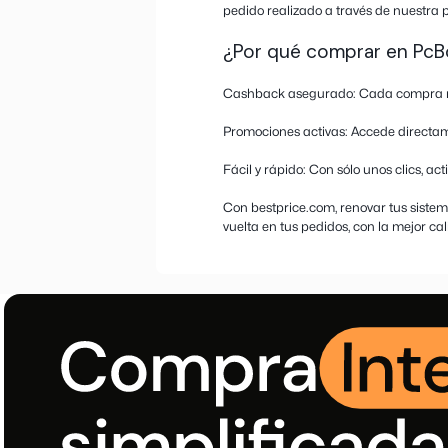
Más informació
Cashback y ofe
PcBox es una platafor
portátiles de marcas l
videojuegos, smartphon
¿Quieres renovar tus el
bestprice.com te ofrec