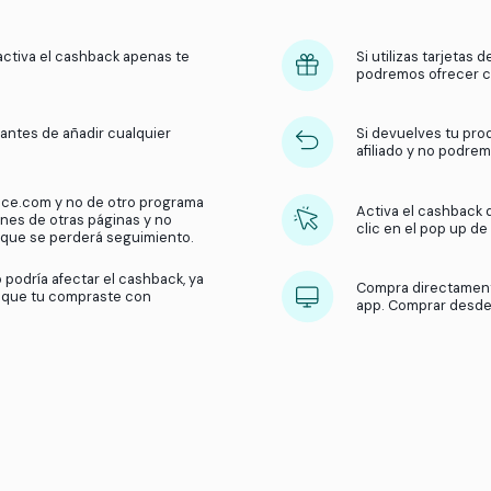
¿Cómo funciona el
cashbac
Obtén dinero de vuelta en tus compras con nuest
¿Qué hacemos?
Recibimos una comisión por parte 
usuarios compran en sus tiendas. Luego, compartimos 
de la tienda y activa el cashback apenas te
popup.
ar el cashback antes de añadir cualquier
ito de compras.