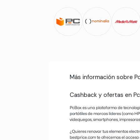
Solo activa el cas
de recompensas, no
cambies de pestaña
No utilices AdBlock
que la tienda no p
nosotros.
También te puede g