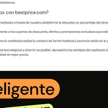
n sobre PcBox
rtas en PcBox – ¡Ahorra en informática
ma de tecnología para los que buscan hardware, gaming y el
íderes (como HP, Lenovo y Acer), componentes de PC avanzado
es, impresoras junto a filamentos 3D, y una sección de domót
ementos electrónicos al mejor precio y recibir dinero de vuel
emos el acceso directo a su catálogo mensual, códigos prom