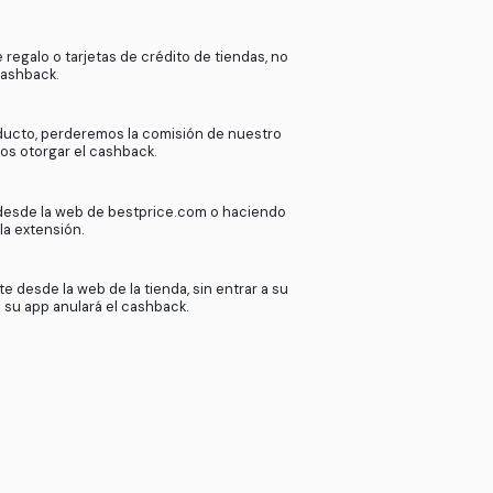
k
en
bestprice.com
?
ras más de 2000 tiendas afiliadas.
de nuestros afiliados cuando nuestros
esta comisión contigo. Así de sencillo.
Si utilizas tarjetas de regalo o tarjetas de crédito
podremos ofrecer cashback.
Si devuelves tu producto, perderemos la comisió
afiliado y no podremos otorgar el cashback.