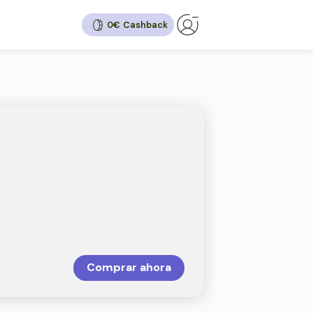
0€
ck
6%