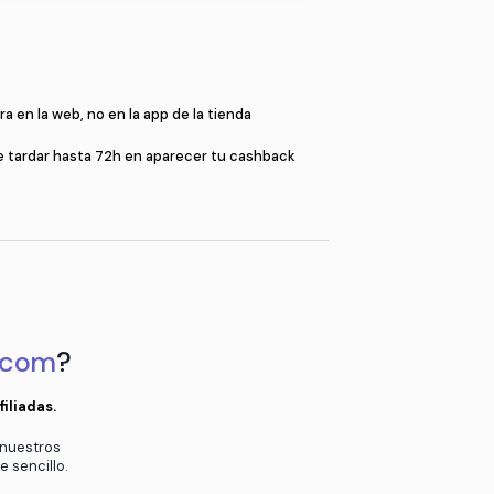
Compr
a
Compra en la web, no en la app de l
en el pop-up
Puede tardar hasta 72h en aparec