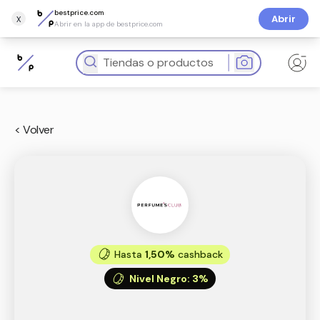
bestprice.com
x
Abrir
Abrir en la app de bestprice.com
< Volver
Hasta
1,50%
cashback
Nivel Negro
:
3%