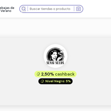
Rebajas de
as tiendas
Verano
2,50%
cash
Nivel Negro
:
s