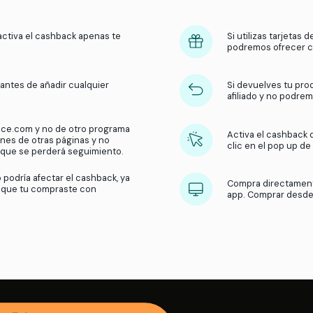
¿Cómo funciona el
cashbac
Obtén dinero de vuelta en tus compras con nuest
¿Qué hacemos?
Recibimos una comisión por parte 
usuarios compran en sus tiendas. Luego, compartimos 
de la tienda y activa el cashback apenas te
popup.
ar el cashback antes de añadir cualquier
ito de compras.