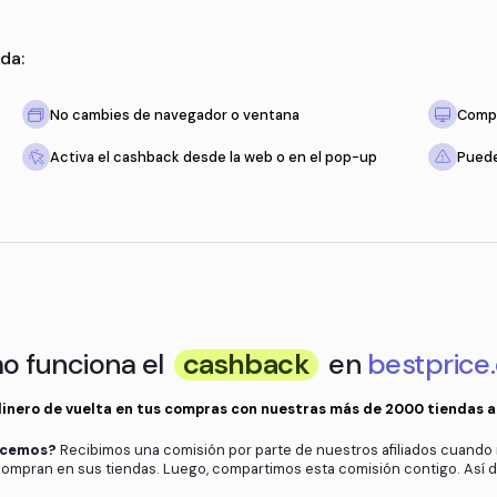
 solo recuerda:
tienda
No cambies de navegador o ventan
to esté vacío
Activa el cashback desde la web o 