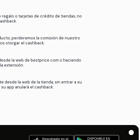
k
en
bestprice.com
?
ras más de 2000 tiendas afiliadas.
de nuestros afiliados cuando nuestros
esta comisión contigo. Así de sencillo.
Si utilizas tarjetas de regalo o tarjetas de crédito
podremos ofrecer cashback.
Si devuelves tu producto, perderemos la comisió
afiliado y no podremos otorgar el cashback.