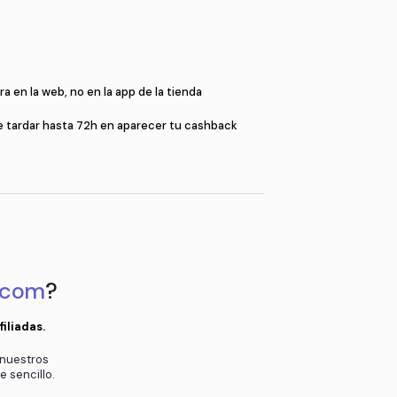
Compr
a
Compra en la web, no en la app de l
en el pop-up
Puede tardar hasta 72h en aparec