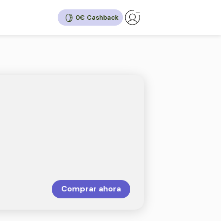
0€
back
5%