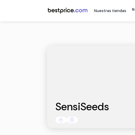
Nuestr
SensiSeed