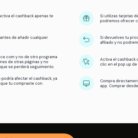
¿Cómo funciona el
cashbac
Obtén dinero de vuelta en tus compras con nuest
¿Qué hacemos?
Recibimos una comisión por parte 
usuarios compran en sus tiendas. Luego, compartimos 
de la tienda y activa el cashback apenas te
popup.
ar el cashback antes de añadir cualquier
ito de compras.