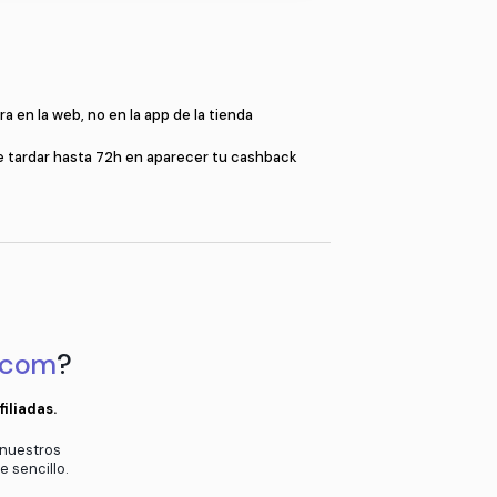
Compr
a
Compra en la web, no en la app de l
en el pop-up
Puede tardar hasta 72h en aparec