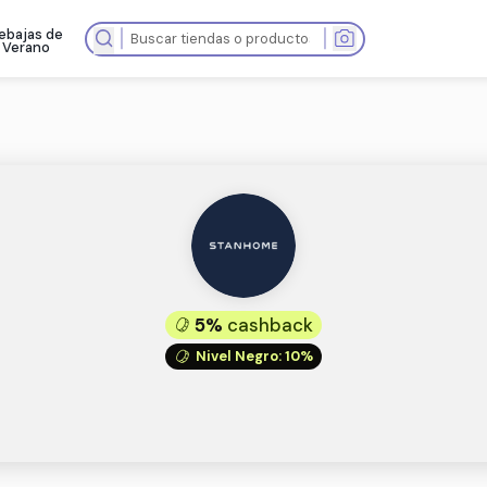
Rebajas de
as tiendas
Verano
5%
cashba
Nivel Negro
: