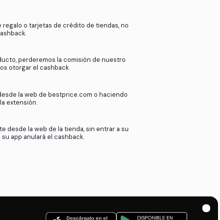
k
en
bestprice.com
?
ras más de 2000 tiendas afiliadas.
de nuestros afiliados cuando nuestros
esta comisión contigo. Así de sencillo.
Si utilizas tarjetas de regalo o tarjetas de crédito
podremos ofrecer cashback.
Si devuelves tu producto, perderemos la comisió
afiliado y no podremos otorgar el cashback.