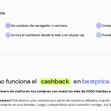
 solo recuerda:
tienda
No cambies de navegador o ventan
to esté vacío
Activa el cashback desde la web o 