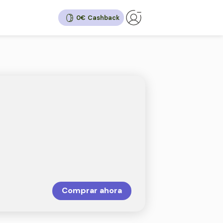
0€
ck
10%