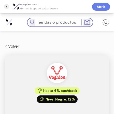
bestprice.com
x
Abrir
Abrir en la app de bestprice.com
< Volver
Hasta
6%
cashback
Nivel Negro
:
12%