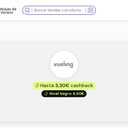
Rebajas de
as tiendas
Verano
Hasta
3,30€
ca
Nivel Negro
:
6