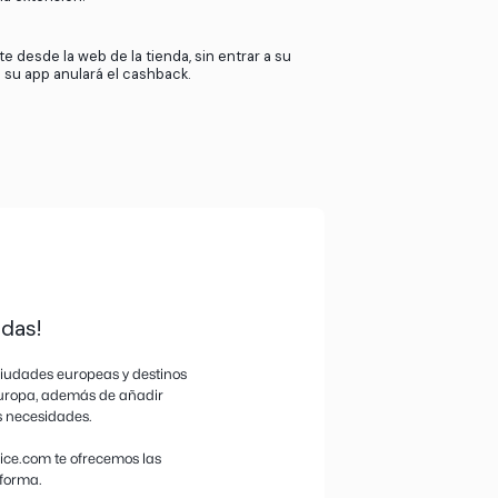
de nuestros afiliados cuando nuestros
esta comisión contigo. Así de sencillo.
Si utilizas tarjetas de regalo o tarjetas de crédito
podremos ofrecer cashback.
Si devuelves tu producto, perderemos la comisió
afiliado y no podremos otorgar el cashback.
Activa el cashback desde la web de bestprice.c
clic en el pop up de la extensión.
Compra directamente desde la web de la tienda, s
app. Comprar desde su app anulará el cashback.