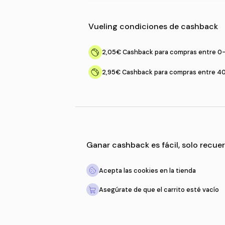
705 visitas
Vueling
condiciones de
2,05€
Cashback para co
2,95€
Cashback para co