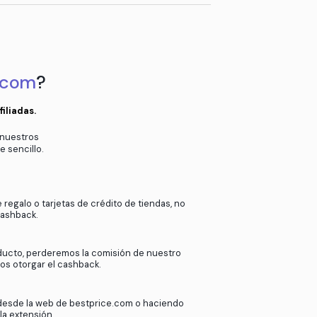
a
Compra en la web, no en la app de l
en el pop-up
Puede tardar hasta 72h en aparec
k
en
bestprice.com
?
ras más de 2000 tiendas afiliadas.