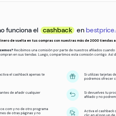
 solo recuerda:
tienda
No cambies de navegador o ventan
to esté vacío
Activa el cashback desde la web o 
¿Cómo funciona el
cashbac
Obtén dinero de vuelta en tus compras con nuest