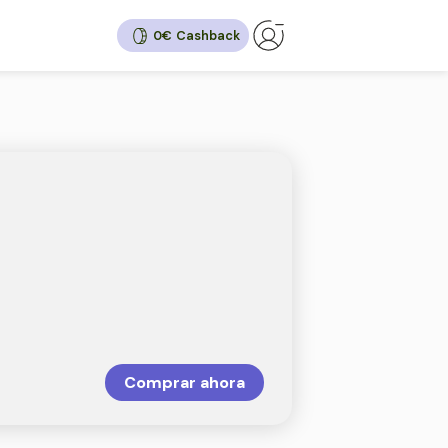
0€
shback
,60€