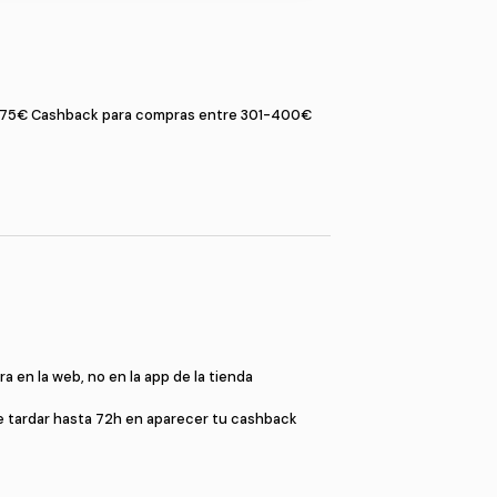
Compr
ras entre 201-300€
2,75€
Cashback para compras
as de 500€ o más