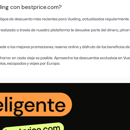
n sobre Vueling
cuento y cashback en Vueling – ¡Ahorra
nea española de bajo que opera tanto rutas nacionales ecom
on tarifas competitivas. En su plataforma puedes reservar v
ón de asiento, equipaje adicional o embarque prioritario para
s para Vueling o los mejores descuentos en vuelos? ¡Estás e
y la posibilidad de conseguir cashback en cada compra reali