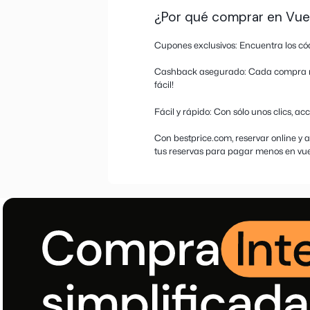
Más informació
Cupones de des
Vueling es una aerolí
turísticos populares c
servicios como selecci
¿Estás buscando cupone
ofertas más recientes 