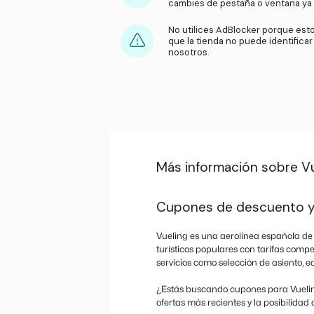
Acepta las Cookies 
aparezca nuestro 
Asegúrate de activ
producto a tu carr
Solo activa el cas
de recompensas, no
cambies de pestaña
No utilices AdBlock
que la tienda no p
nosotros.