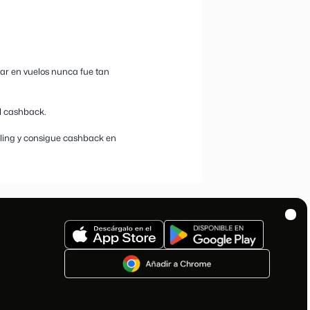
 en vuelos y escapadas!
ointernacionales, conectando ciudades europeas y destinos
uelos a numerosos destinos en Europa, además de añadir
 personalizar tu viaje según tus necesidades.
n el sitio adecuado! En bestprice.com te ofrecemos las
zada a través de nuestra plataforma.