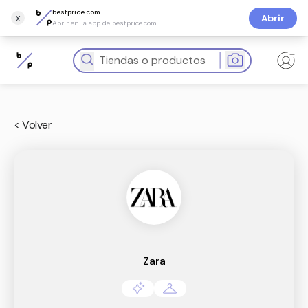
bestprice.com
x
Abrir
Abrir en la app de bestprice.com
< Volver
Zara