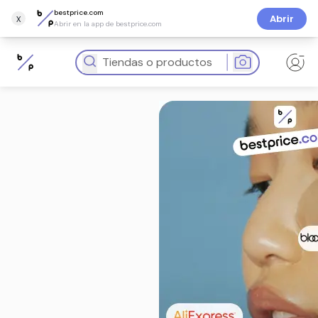
bestprice.com
x
Abrir
Abrir en la app de bestprice.com