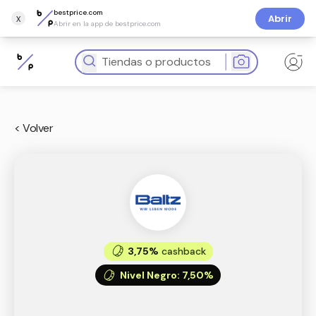
bestprice.com
x
Abrir
Abrir en la app de bestprice.com
< Volver
3,75%
cashback
Nivel Negro
:
7,50%