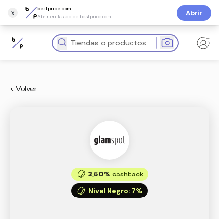
bestprice.com
x
Abrir
Abrir en la app de bestprice.com
< Volver
3,50%
cashback
Nivel Negro
:
7%