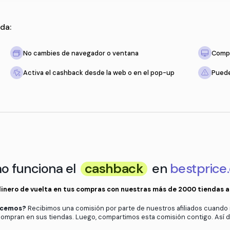
 solo recuerda:
tienda
No cambies de navegador o ventan
to esté vacío
Activa el cashback desde la web o 