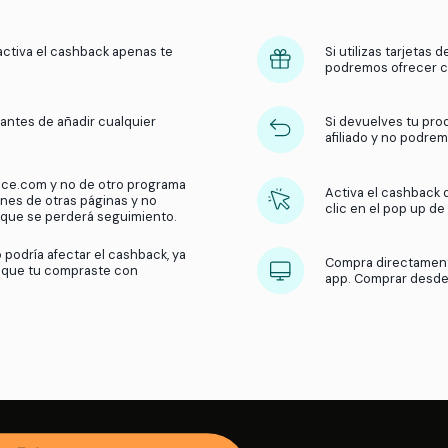
¿Cómo funciona el
cashbac
Obtén dinero de vuelta en tus compras con nuest
¿Qué hacemos?
Recibimos una comisión por parte 
usuarios compran en sus tiendas. Luego, compartimos 
de la tienda y activa el cashback apenas te
popup.
ar el cashback antes de añadir cualquier
ito de compras.