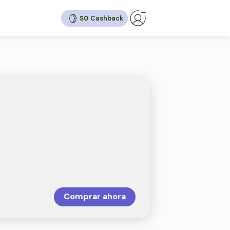
$0
ack
30%