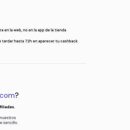
Compr
a
Compra en la web, no en la app de l
en el pop-up
Puede tardar hasta 72h en aparec