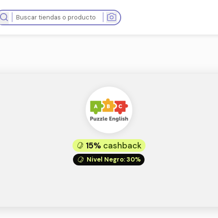
as tiendas
15%
cashb
Nivel Negro
:
ish