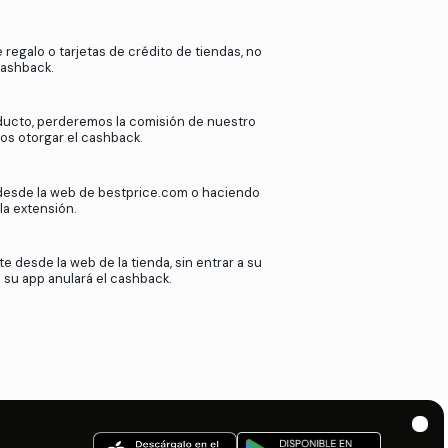
k
en
bestprice.com
?
ras más de 2000 tiendas afiliadas.
de nuestros afiliados cuando nuestros
esta comisión contigo. Así de sencillo.
Si utilizas tarjetas de regalo o tarjetas de crédito
podremos ofrecer cashback.
Si devuelves tu producto, perderemos la comisió
afiliado y no podremos otorgar el cashback.