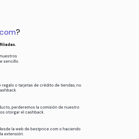
a
Compra en la web, no en la app de l
en el pop-up
Puede tardar hasta 72h en aparec
k
en
bestprice.com
?
ras más de 2000 tiendas afiliadas.