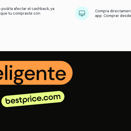
¿Qué hacemos?
Recibimos una comisión por parte 
usuarios compran en sus tiendas. Luego, compartimos 
de la tienda y activa el cashback apenas te
popup.
ar el cashback antes de añadir cualquier
ito de compras.
hback de bestprice.com y no de otro programa
 utilices cupones de otras páginas y no
 o ventana ya que se perderá seguimiento.
er porque esto podría afectar el cashback, ya
uede identificar que tu compraste con