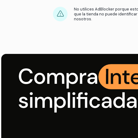
Acepta las Cookies 
aparezca nuestro 
Asegúrate de activ
producto a tu carr
Solo activa el cas
de recompensas, no
cambies de pestaña
No utilices AdBlock
que la tienda no p
nosotros.