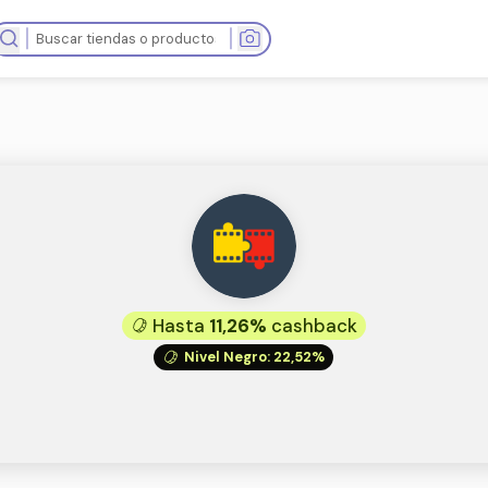
as tiendas
Hasta
11,26%
ca
Nivel Negro
:
22
ies