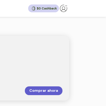
$0
shback
,52%