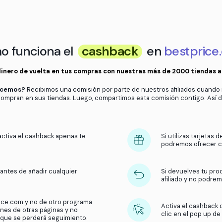
 solo recuerda:
tienda
No cambies de navegador o ventan
to esté vacío
Activa el cashback desde la web o 
¿Cómo funciona el
cashbac
Obtén dinero de vuelta en tus compras con nuest