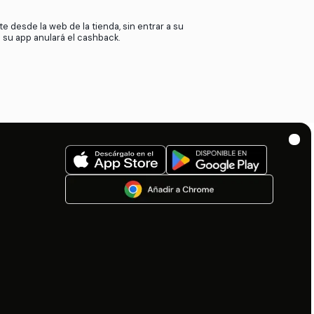
de nuestros afiliados cuando nuestros
esta comisión contigo. Así de sencillo.
Si utilizas tarjetas de regalo o tarjetas de crédito
podremos ofrecer cashback.
Si devuelves tu producto, perderemos la comisió
afiliado y no podremos otorgar el cashback.
Activa el cashback desde la web de bestprice.c
clic en el pop up de la extensión.
Compra directamente desde la web de la tienda, s
app. Comprar desde su app anulará el cashback.