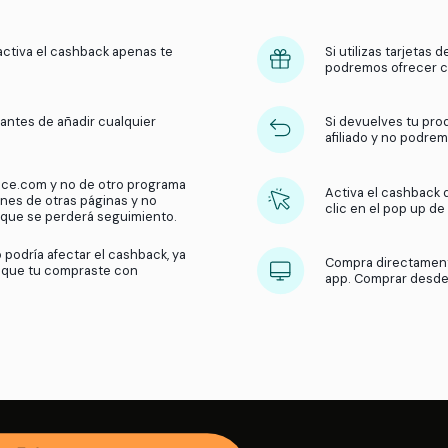
¿Cómo funciona el
cashbac
Obtén dinero de vuelta en tus compras con nuest
¿Qué hacemos?
Recibimos una comisión por parte 
usuarios compran en sus tiendas. Luego, compartimos 
de la tienda y activa el cashback apenas te
popup.
ar el cashback antes de añadir cualquier
ito de compras.