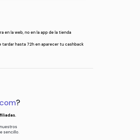
Compr
a
Compra en la web, no en la app de l
en el pop-up
Puede tardar hasta 72h en aparec