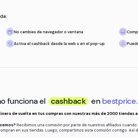
 solo recuerda:
tienda
No cambies de navegador o ventan
to esté vacío
Activa el cashback desde la web o 