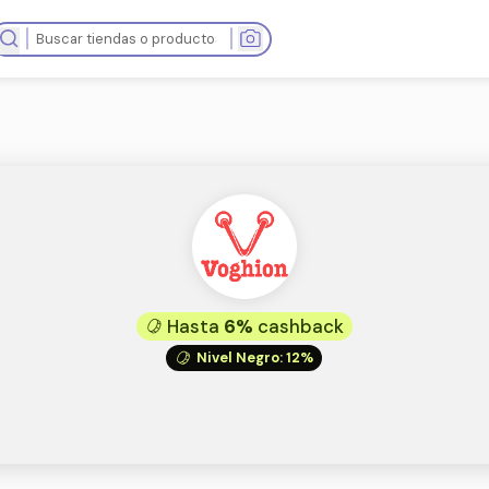
as tiendas
Hasta
6%
cas
Nivel Negro
: