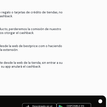
k
en
bestprice.com
?
ras más de 2000 tiendas afiliadas.
de nuestros afiliados cuando nuestros
esta comisión contigo. Así de sencillo.
Si utilizas tarjetas de regalo o tarjetas de crédito
podremos ofrecer cashback.
Si devuelves tu producto, perderemos la comisió
afiliado y no podremos otorgar el cashback.