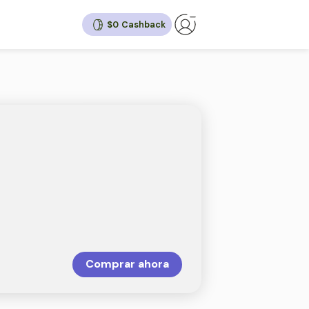
$0
hback
12%